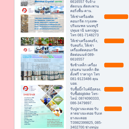
6616557 รับจ้าง
ตัดถนน ตัดสะพาน
คอริ่งพื้น-คาน.
ให้เช่าเครื่องตัด
คอนกรีต กรุงเทพ-
ปริมณฑล นนทบุรี
ปทุมธานี นครปฐม
โทร 081-7148273
ให้เช่าเครื่องคอริ่ง,
รับคอริ่ง, ให้เช่า
เครื่องตัดคอนกรีต
ติดต่อนนท์ 089-
6616557
ชิงช้าเหล็ก เครื่อง
เล่นสนามเหล็ก ติด
ตั้งฟรี ราคาถูก โทร
081-9123486 คุณ
บอย.
รับซื้อบิ๊กไบค์มือสอง,
รับซื้อbigbike โทร-
ไลน์: 0874090333,
086-3479897.
รับปูยางมะตอย รับ
ลาดยางมะตอย รับเท
ยางมะตอย
T:0982399825, 085-
3402700.ช่างหนุ่ม