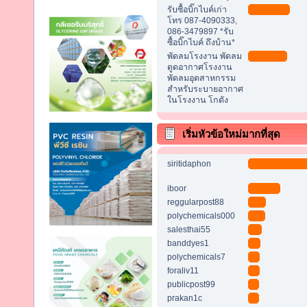
รับซื้อบิ๊กไบค์เก่า
โทร 087-4090333,
086-3479897 *รับ
ซื้อบิ๊กไบค์ ถึงบ้าน*
พัดลมโรงงาน พัดลม
ดูดอากาศโรงงาน
พัดลมอุตสาหกรรม
สำหรับระบายอากาศ
ในโรงงาน โกดัง
เริ่มหัวข้อใหม่มากที่สุด
siritidaphon
iboor
reggularpost88
polychemicals000
salesthai55
banddyes1
polychemicals7
foraliv11
publicpost99
prakan1c