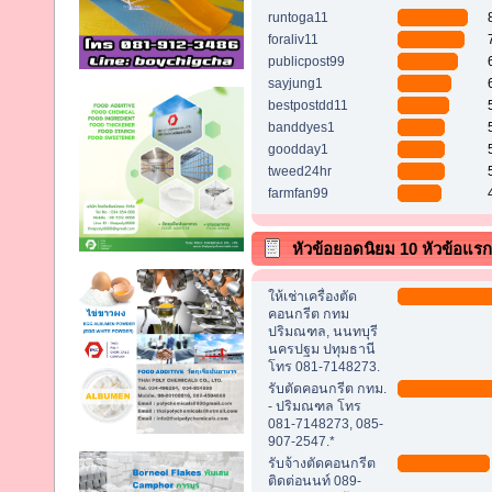
runtoga11
foraliv11
publicpost99
sayjung1
bestpostdd11
banddyes1
goodday1
tweed24hr
farmfan99
หัวข้อยอดนิยม 10 หัวข้อแรก (
ตอบสูงสุด)
ให้เช่าเครื่องตัด
คอนกรีต กทม
ปริมณฑล, นนทบุรี
นครปฐม ปทุมธานี
โทร 081-7148273.
รับตัดคอนกรีต กทม.
- ปริมณฑล โทร
081-7148273, 085-
907-2547.*
รับจ้างตัดคอนกรีต
ติดต่อนนท์ 089-