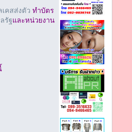
เคสส่งตัว
ทำบัตร
ลรัฐ
และหน่วยงาน
้