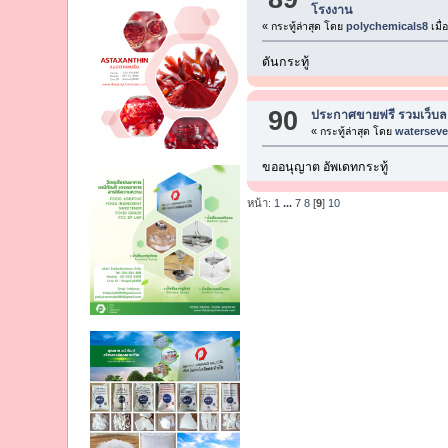
โรงงาน
« กระทู้ล่าสุด โดย
polychemicals8
เมื่
ดันกระทู้
90
ประกาศขายฟรี รวมเว็บลง
« กระทู้ล่าสุด โดย
watersev
ขออนุญาต อัพเดทกระทู้
หน้า:
1
...
7
8
[
9
]
10