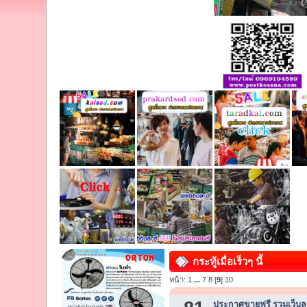
กระทู้เมื่อเร็วๆ นี้
หน้า:
1
...
7
8
[
9
]
10
ประกาศขายฟรี รวมเว็บลง